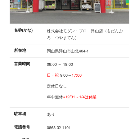
名称(かな)
株式会社モダン・プロ 津山店（もだんぷ
ろ つやまてん）
所在地
岡山県津山市山北404-1
営業時間
09:00 ～ 18:00
日・祝
9:00～
17:00
定休日なし
年中無休
※12/31～1/4は休業
駐車場
あり
電話番号
0868-32-1101