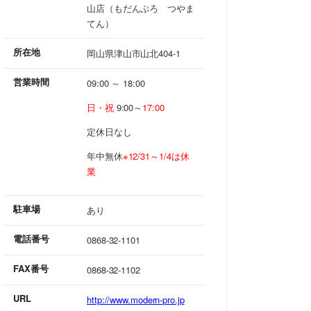
山店（もだんぷろ つやま
てん）
所在地
岡山県津山市山北404-1
営業時間
09:00 ～ 18:00
日・祝
9:00～
17:00
定休日なし
年中無休
※12/31～1/4は休
業
駐車場
あり
電話番号
0868-32-1101
FAX番号
0868-32-1102
URL
http://www.modern-pro.jp