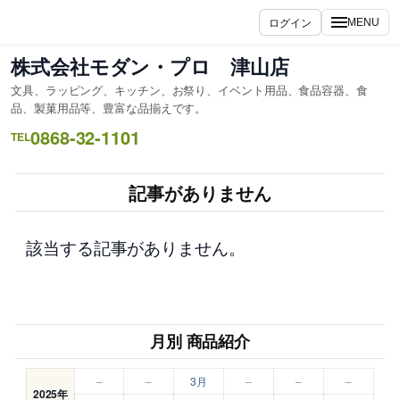
内
ログイン
MENU
容
を
株式会社モダン・プロ 津山店
ス
文具、ラッピング、キッチン、お祭り、イベント用品、食品容器、食
キ
品、製菓用品等、豊富な品揃えです。
ッ
0868-32-1101
TEL
プ
記事がありません
該当する記事がありません。
月別 商品紹介
–
–
3月
–
–
–
2025年