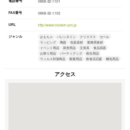
電話番号
0868-32-1101
FAX番号
0868-32-1102
URL
http://www.modern-pro.jp
ジャンル
おもちゃ
バレンタイン
クリスマス
セール
ラッピング
陶器
包装資材
業務用食材
イベント用品
厨房用品
文房具
食品容器
お祭り用品
パーティグッズ
衛生用品
ウィルス対策商品
製菓用品
飲食店応援
梱包用品
アクセス