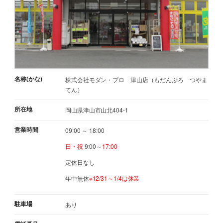
名称(かな)
株式会社モダン・プロ 津山店（もだんぷろ つやま
てん）
所在地
岡山県津山市山北404-1
営業時間
09:00 ～ 18:00
日・祝
9:00～
17:00
定休日なし
年中無休
※12/31～1/4は休業
駐車場
あり