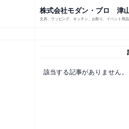
内
株式会社モダン・プロ 津
容
文具、ラッピング、キッチン、お祭り、イベント用品
を
ス
キ
ッ
プ
該当する記事がありません。