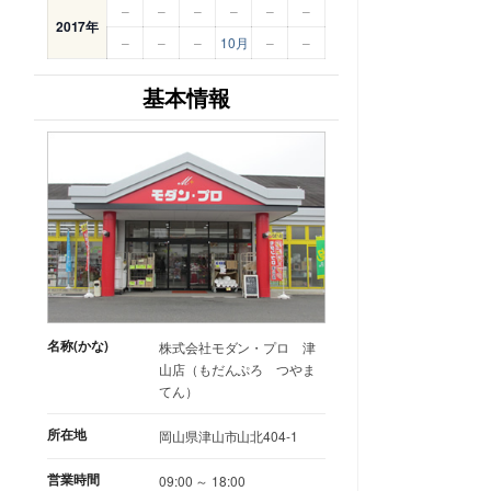
–
–
–
–
–
–
2017年
–
–
–
10月
–
–
基本情報
名称(かな)
株式会社モダン・プロ 津
山店（もだんぷろ つやま
てん）
所在地
岡山県津山市山北404-1
営業時間
09:00 ～ 18:00