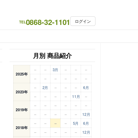
0868-32-1101
ログイン
TEL
月別 商品紹介
–
–
3月
–
–
–
2025年
–
–
–
–
–
–
–
2月
–
–
–
6月
2023年
–
–
–
–
11月
–
–
–
–
–
–
–
2019年
–
–
–
–
–
12月
–
–
–
–
5月
6月
2018年
–
–
–
–
–
12月