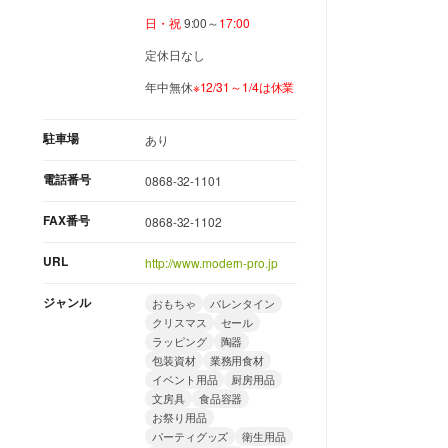
日・祝
9:00～
17:00
定休日なし
年中無休
※12/31～1/4は休業
駐車場
あり
電話番号
0868-32-1101
FAX番号
0868-32-1102
URL
http://www.modern-pro.jp
ジャンル
おもちゃ
バレンタイン
クリスマス
セール
ラッピング
陶器
包装資材
業務用食材
イベント用品
厨房用品
文房具
食品容器
お祭り用品
パーティグッズ
衛生用品