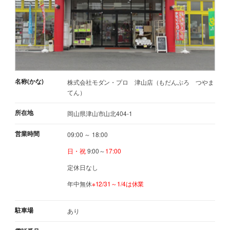
名称(かな)
株式会社モダン・プロ 津山店（もだんぷろ つやま
てん）
所在地
岡山県津山市山北404-1
営業時間
09:00 ～ 18:00
日・祝
9:00～
17:00
定休日なし
年中無休
※12/31～1/4は休業
駐車場
あり