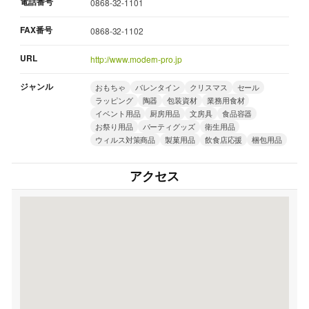
電話番号
0868-32-1101
FAX番号
0868-32-1102
URL
http://www.modern-pro.jp
ジャンル
おもちゃ
バレンタイン
クリスマス
セール
ラッピング
陶器
包装資材
業務用食材
イベント用品
厨房用品
文房具
食品容器
お祭り用品
パーティグッズ
衛生用品
ウィルス対策商品
製菓用品
飲食店応援
梱包用品
アクセス