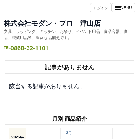
内
ログイン
MENU
容
を
株式会社モダン・プロ 津山店
ス
文具、ラッピング、キッチン、お祭り、イベント用品、食品容器、食
キ
品、製菓用品等、豊富な品揃えです。
ッ
0868-32-1101
TEL
プ
記事がありません
該当する記事がありません。
月別 商品紹介
–
–
3月
–
–
–
2025年