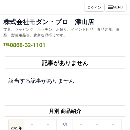
内
ログイン
MENU
容
を
株式会社モダン・プロ 津山店
ス
文具、ラッピング、キッチン、お祭り、イベント用品、食品容器、食
キ
品、製菓用品等、豊富な品揃えです。
ッ
0868-32-1101
TEL
プ
記事がありません
該当する記事がありません。
月別 商品紹介
–
–
3月
–
–
–
2025年