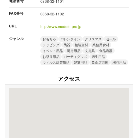
電話番号
0868-32-1101
FAX番号
0868-32-1102
URL
http://www.modern-pro.jp
ジャンル
おもちゃ
バレンタイン
クリスマス
セール
ラッピング
陶器
包装資材
業務用食材
イベント用品
厨房用品
文房具
食品容器
お祭り用品
パーティグッズ
衛生用品
ウィルス対策商品
製菓用品
飲食店応援
梱包用品
アクセス