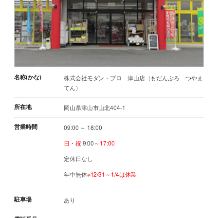
名称(かな)
株式会社モダン・プロ 津山店（もだんぷろ つやま
てん）
所在地
岡山県津山市山北404-1
営業時間
09:00 ～ 18:00
日・祝
9:00～
17:00
定休日なし
年中無休
※12/31～1/4は休業
駐車場
あり