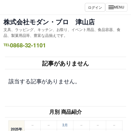
内
ログイン
MENU
容
を
株式会社モダン・プロ 津山店
ス
文具、ラッピング、キッチン、お祭り、イベント用品、食品容器、食
キ
品、製菓用品等、豊富な品揃えです。
ッ
0868-32-1101
TEL
プ
記事がありません
該当する記事がありません。
月別 商品紹介
–
–
3月
–
–
–
2025年