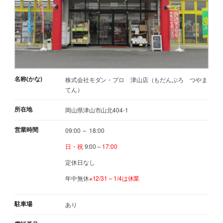
名称(かな)
株式会社モダン・プロ 津山店（もだんぷろ つやま
てん）
所在地
岡山県津山市山北404-1
営業時間
09:00 ～ 18:00
日・祝
9:00～
17:00
定休日なし
年中無休
※12/31～1/4は休業
駐車場
あり