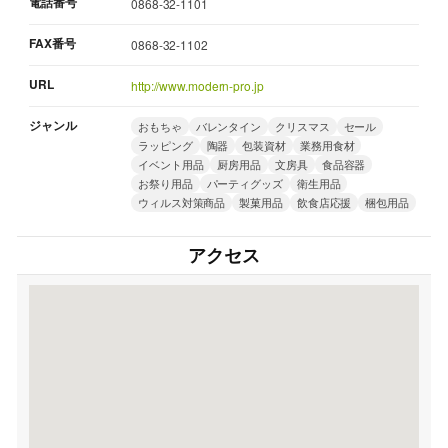
電話番号
0868-32-1101
FAX番号
0868-32-1102
URL
http://www.modern-pro.jp
ジャンル
おもちゃ
バレンタイン
クリスマス
セール
ラッピング
陶器
包装資材
業務用食材
イベント用品
厨房用品
文房具
食品容器
お祭り用品
パーティグッズ
衛生用品
ウィルス対策商品
製菓用品
飲食店応援
梱包用品
アクセス