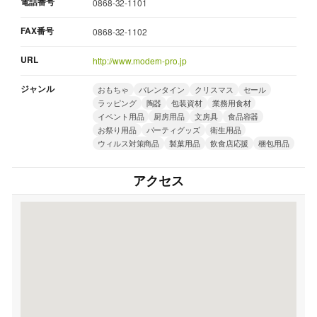
電話番号
0868-32-1101
FAX番号
0868-32-1102
URL
http://www.modern-pro.jp
ジャンル
おもちゃ
バレンタイン
クリスマス
セール
ラッピング
陶器
包装資材
業務用食材
イベント用品
厨房用品
文房具
食品容器
お祭り用品
パーティグッズ
衛生用品
ウィルス対策商品
製菓用品
飲食店応援
梱包用品
アクセス