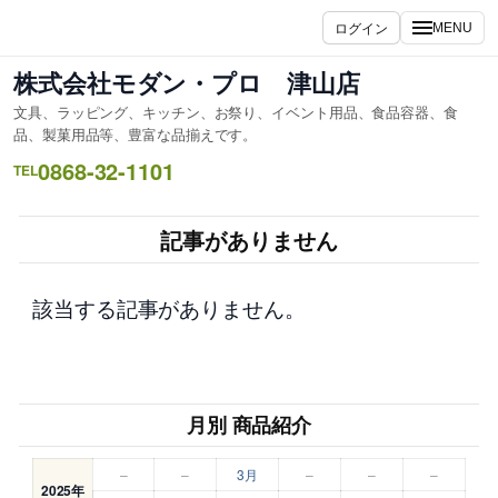
内
ログイン
MENU
容
を
株式会社モダン・プロ 津山店
ス
文具、ラッピング、キッチン、お祭り、イベント用品、食品容器、食
キ
品、製菓用品等、豊富な品揃えです。
ッ
0868-32-1101
TEL
プ
記事がありません
該当する記事がありません。
月別 商品紹介
–
–
3月
–
–
–
2025年