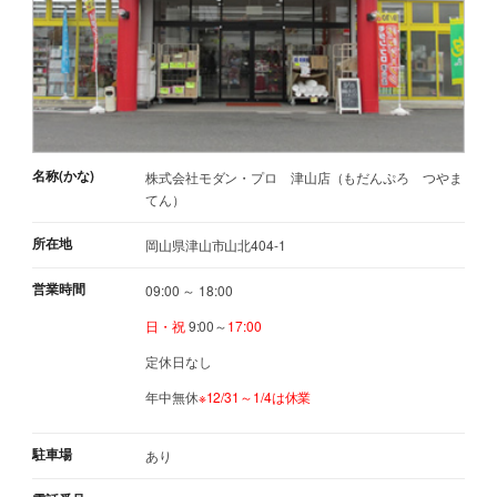
名称(かな)
株式会社モダン・プロ 津山店（もだんぷろ つやま
てん）
所在地
岡山県津山市山北404-1
営業時間
09:00 ～ 18:00
日・祝
9:00～
17:00
定休日なし
年中無休
※12/31～1/4は休業
駐車場
あり