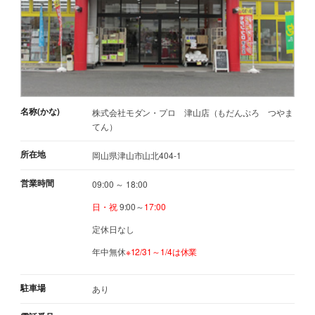
名称(かな)
株式会社モダン・プロ 津山店（もだんぷろ つやま
てん）
所在地
岡山県津山市山北404-1
営業時間
09:00 ～ 18:00
日・祝
9:00～
17:00
定休日なし
年中無休
※12/31～1/4は休業
駐車場
あり