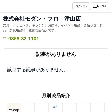
内
ログイン
MENU
容
を
株式会社モダン・プロ 津山店
ス
文具、ラッピング、キッチン、お祭り、イベント用品、食品容器、食
キ
品、製菓用品等、豊富な品揃えです。
ッ
0868-32-1101
TEL
プ
記事がありません
該当する記事がありません。
月別 商品紹介
–
–
3月
–
–
–
2025年