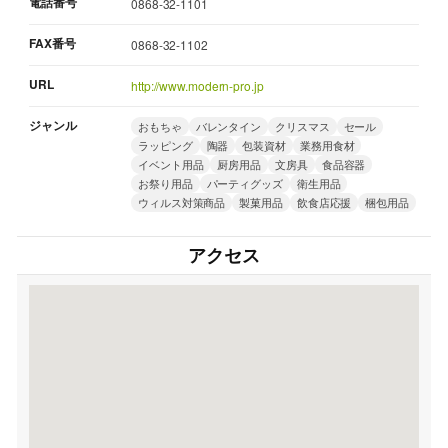
電話番号
0868-32-1101
FAX番号
0868-32-1102
URL
http://www.modern-pro.jp
ジャンル
おもちゃ
バレンタイン
クリスマス
セール
ラッピング
陶器
包装資材
業務用食材
イベント用品
厨房用品
文房具
食品容器
お祭り用品
パーティグッズ
衛生用品
ウィルス対策商品
製菓用品
飲食店応援
梱包用品
アクセス